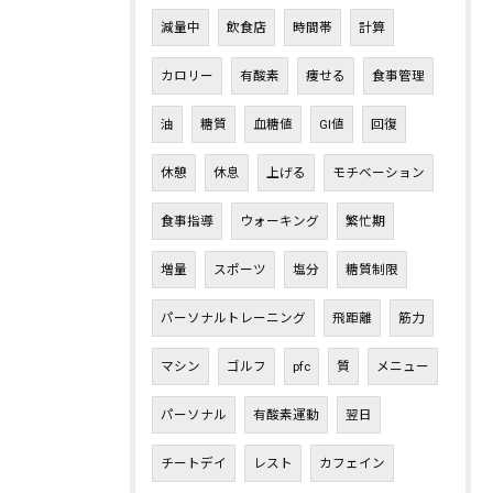
減量中
飲食店
時間帯
計算
カロリー
有酸素
痩せる
食事管理
油
糖質
血糖値
GI値
回復
休憩
休息
上げる
モチベーション
食事指導
ウォーキング
繁忙期
増量
スポーツ
塩分
糖質制限
パーソナルトレーニング
飛距離
筋力
マシン
ゴルフ
pfc
質
メニュー
パーソナル
有酸素運動
翌日
チートデイ
レスト
カフェイン