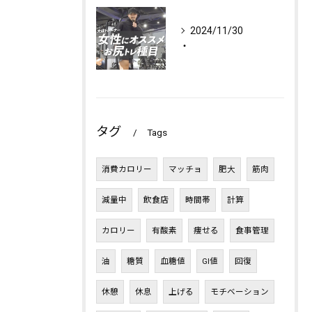
2024/11/30
・
タグ
Tags
消費カロリー
マッチョ
肥大
筋肉
減量中
飲食店
時間帯
計算
カロリー
有酸素
痩せる
食事管理
油
糖質
血糖値
GI値
回復
休憩
休息
上げる
モチベーション