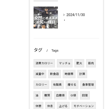
2024/11/30
・
タグ
Tags
消費カロリー
マッチョ
肥大
筋肉
減量中
飲食店
時間帯
計算
カロリー
有酸素
痩せる
食事管理
油
糖質
血糖値
GI値
回復
休憩
休息
上げる
モチベーション